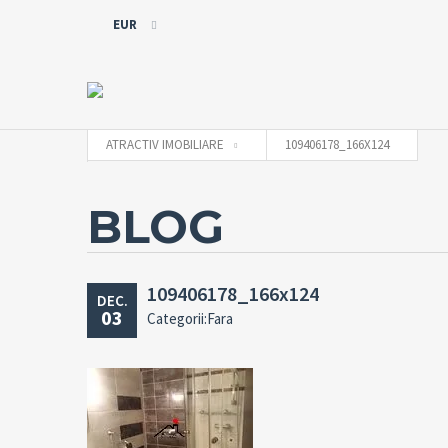
EUR
EUR
RON
ATRACTIV IMOBILIARE
109406178_166X124
BLOG
109406178_166x124
DEC.
03
Categorii:Fara