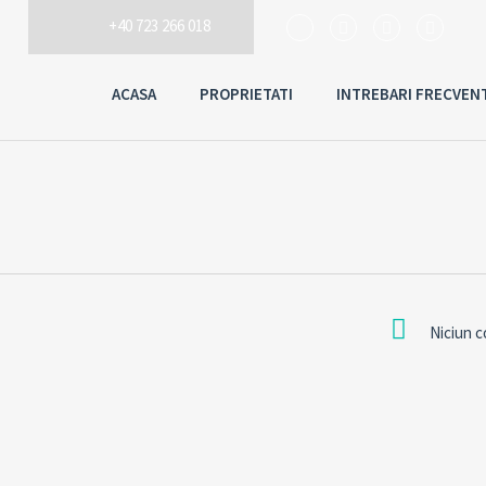
+40 723 266 018
ACASA
PROPRIETATI
INTREBARI FRECVEN
Niciun 