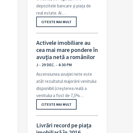
depozitele bancare și piața de
real estate. Ai…
CITESTE MAI MULT
Activele imobiliare au
cea mai mare pondere în
avuţia netă a românilor
J - 29 DEC. - 4:30 PM
Ascensiunea avuţiei nete este
atât rezultatul majorării venitului
disponibil (creş­terea reală a
venitului a fost de 7,5%…
CITESTE MAI MULT
Livrări record pe piaţa
imobiliară în 2016