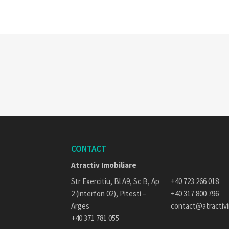
CONTACT
Atractiv Imobiliare
Str Exercitiu, Bl A9, Sc B, Ap
+40 723 266 018
2 (interfon 02), Pitesti –
+40 317 800 796
Arges
contact@atractiv
+40 371 781 055