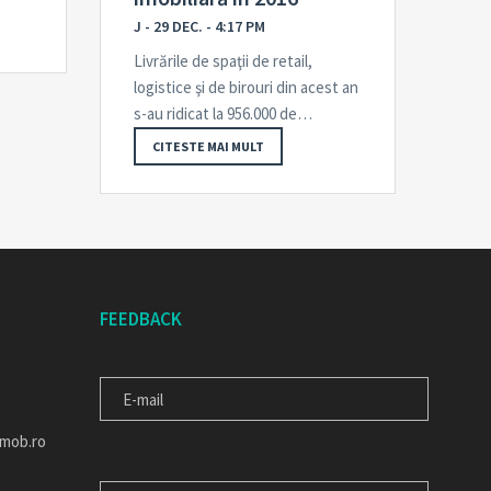
J - 29 DEC. - 4:17 PM
Livrările de spaţii de retail,
logistice şi de birouri din acest an
s-au ridicat la 956.000 de…
CITESTE MAI MULT
FEEDBACK
E-
MAIL
imob.ro
MESAJUL
TAU