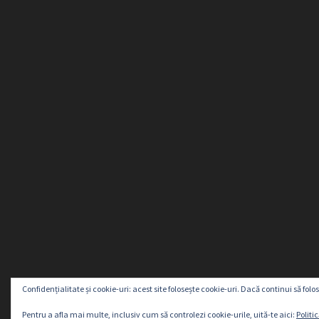
Confidențialitate și cookie-uri: acest site folosește cookie-uri. Dacă continui să folos
©2026Atractiv Imobiliare.Toate drepturile rezervate
Pentru a afla mai multe, inclusiv cum să controlezi cookie-urile, uită-te aici:
Politi