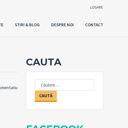
LOGARE
TE
STIRI & BLOG
DESPRE NOI
CONTACT
Utilizator
Parola
CAUTA
Connect with:
Caută
comentariu
după:
Ai uitat
LOGARE
parola?
Tine-ma minte