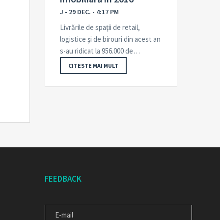
J - 29 DEC. - 4:17 PM
Livrările de spaţii de retail,
logistice şi de birouri din acest an
s-au ridicat la 956.000 de…
CITESTE MAI MULT
FEEDBACK
E-
MAIL