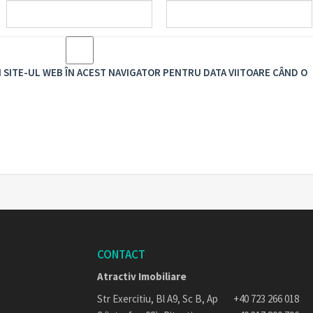
I SITE-UL WEB ÎN ACEST NAVIGATOR PENTRU DATA VIITOARE CÂND O
CONTACT
Atractiv Imobiliare
Str Exercitiu, Bl A9, Sc B, Ap
+40 723 266 018