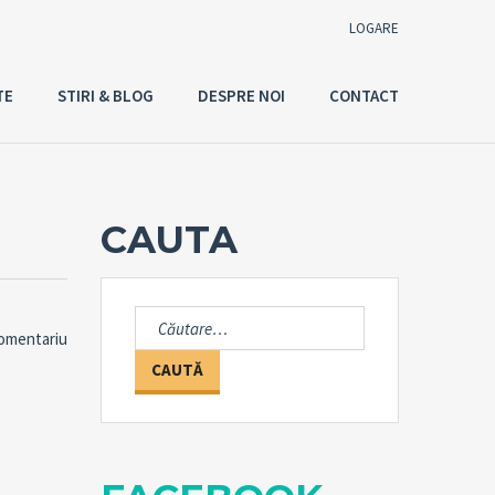
LOGARE
TE
STIRI & BLOG
DESPRE NOI
CONTACT
Utilizator
Parola
CAUTA
Connect with:
Caută
comentariu
după:
Ai uitat
LOGARE
parola?
Tine-ma minte