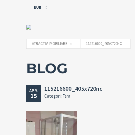
EUR
EUR
RON
ATRACTIV IMOBILIARE
115216600_405X720NC
BLOG
115216600_405x720nc
APR.
15
Categorii:Fara