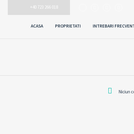
+40 723 266 018
ACASA
PROPRIETATI
INTREBARI FRECVEN
Niciun 