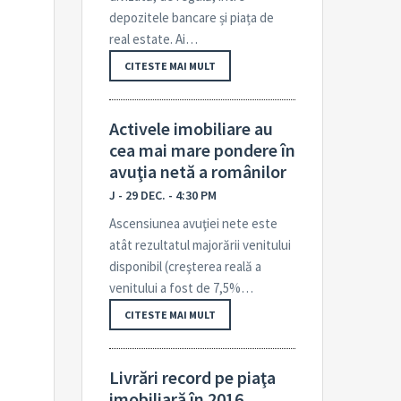
depozitele bancare și piața de
real estate. Ai…
CITESTE MAI MULT
Activele imobiliare au
cea mai mare pondere în
avuţia netă a românilor
J - 29 DEC. - 4:30 PM
Ascensiunea avuţiei nete este
atât rezultatul majorării venitului
disponibil (creş­terea reală a
venitului a fost de 7,5%…
CITESTE MAI MULT
Livrări record pe piaţa
imobiliară în 2016