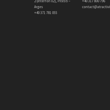
2 (interfon 02), Pitesti –
+40 317 800 796
Arges
contact@atractiv
+40 371 781 055