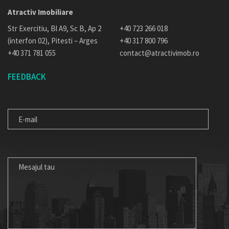
Atractiv Imobiliare
Str Exercitiu, Bl A9, Sc B, Ap 2
+40 723 266 018
(interfon 02), Pitesti – Arges
+40 317 800 796
+40 371 781 055
contact@atractivimob.ro
FEEDBACK
E-
MAIL
MESAJUL
TAU