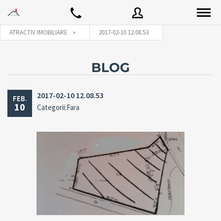
ATRACTIV IMOBILIARE
2017-02-10 12.08.53
Utilizator
BLOG
2017-02-10 12.08.53
FEB.
Parola
10
Categorii:Fara
Connect with:
Ai uitat
LOGARE
parola?
Tine-ma minte