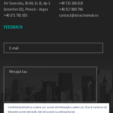
Str Exercitiu, Bl A9, Sc B, Ap 2
+40 723 266 018
(interfon 02), Pitesti – Arges
+40 317 800 796
+40 371 781 055
contact@atractivimob.ro
FEEDBACK
E-
MAIL
MESAJUL
TAU
Confidențialitate și cookie-uri: acest site folosește cookie-uri. Dacă continui să
folosești acest site web, ești de acord cu utilizarea lor.