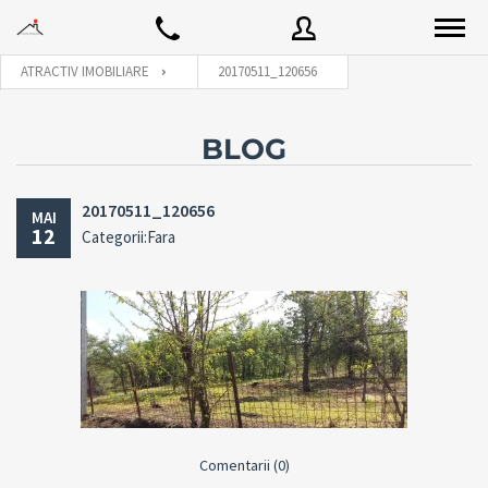
ATRACTIV IMOBILIARE
20170511_120656
Utilizator
BLOG
20170511_120656
MAI
Parola
12
Categorii:Fara
Connect with:
Ai uitat
LOGARE
parola?
Tine-ma minte
Comentarii (0)