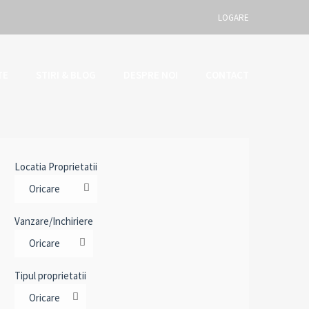
LOGARE
TE
STIRI & BLOG
DESPRE NOI
CONTACT
Utilizator
Parola
Locatia Proprietatii
Connect with:
Oricare
Vanzare/Inchiriere
Oricare
Ai uitat
LOGARE
parola?
Tipul proprietatii
Tine-ma minte
Oricare