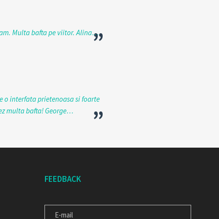
”
eam. Multa bafta pe viitor. Alina…
e o interfata prietenoasa si foarte
”
urez multa bafta! George…
FEEDBACK
E-
MAIL