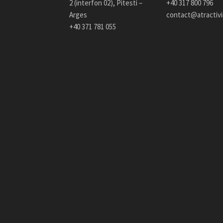
2 (interfon 02), Pitesti –
+40 317 800 796
Arges
contact@atractiv
+40 371 781 055