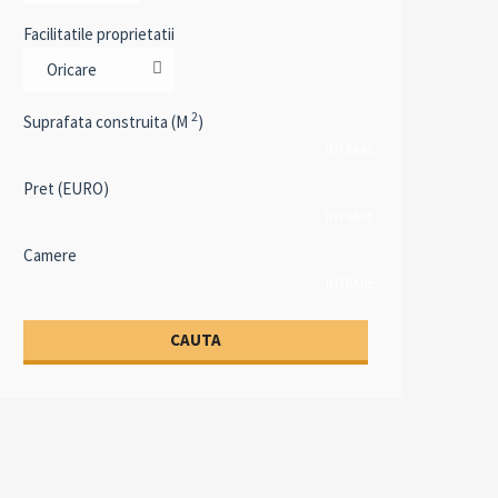
Facilitatile proprietatii
Oricare
2
Suprafata construita (M
)
INTRARE
Pret (EURO)
INTRARE
Camere
INTRARE
CAUTA