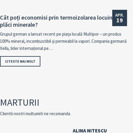
APR.
Cât poți economisi prin termoizolarea locuinței cu
19
plăci minerale?
Grupul german a lansat recent pe piața locală Multipor – un produs
100% mineral, incombustibil și permeabil la vapori. Compania germană
Xella, lider internațional pe…
CITESTE MAI MULT
MARTURII
Clientii nostri multumiti ne recomanda.
ALINA NITESCU