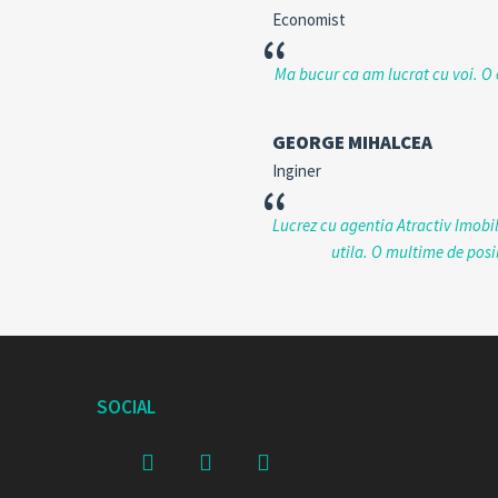
Economist
“
Ma bucur ca am lucrat cu voi. O e
GEORGE MIHALCEA
Inginer
“
Lucrez cu agentia Atractiv Imobili
utila. O multime de posi
SOCIAL