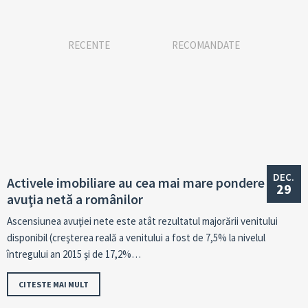
RECENTE
RECOMANDATE
DEC.
Activele imobiliare au cea mai mare pondere în
29
avuţia netă a românilor
Ascensiunea avuţiei nete este atât rezultatul majorării venitului
disponibil (creş­terea reală a venitului a fost de 7,5% la nivelul
întregului an 2015 şi de 17,2%…
CITESTE MAI MULT