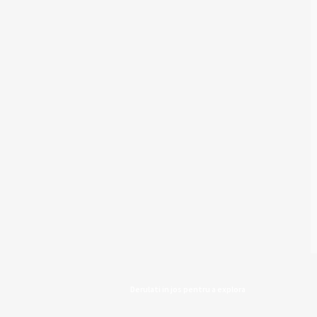
Derulati in jos pentru a explora