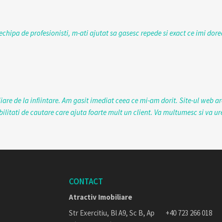
chipa de profesionisti, m-ati ajutat sa gasesc repede si exact ce imi dor
are de la infiintare. Am gasit imediat ceea ce mi-am dorit. Site-ul web ar
bilitati de cautare care ajuta foarte mult un client. Va multumesc si va 
CONTACT
Atractiv Imobiliare
Str Exercitiu, Bl A9, Sc B, Ap
+40 723 266 018