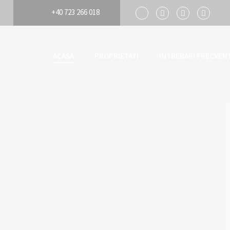
+40 723 266 018
ACASA
PROPRIETATI
INTREBARI FRECVEN