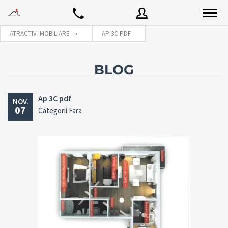
ATRACTIV IMOBILIARE
AP 3C PDF
Utilizator
BLOG
Ap 3C pdf
NOV.
Parola
07
Categorii:Fara
Connect with:
Ai uitat
LOGARE
parola?
Tine-ma minte