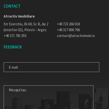
CONTACT
Atractiv Imobiliare
Str Exercitiu, Bl A9, Sc B, Ap 2
+40 723 266 018
(interfon 02), Pitesti – Arges
+40 317 800 796
+40 371 781 055
contact@atractivimob.ro
FEEDBACK
E-
MAIL
MESAJUL
TAU