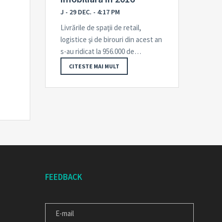
J - 29 DEC. - 4:17 PM
Livrările de spaţii de retail,
logistice şi de birouri din acest an
s-au ridicat la 956.000 de…
CITESTE MAI MULT
FEEDBACK
E-
MAIL