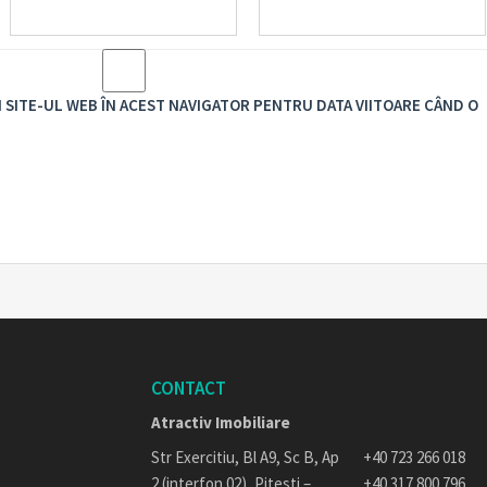
I SITE-UL WEB ÎN ACEST NAVIGATOR PENTRU DATA VIITOARE CÂND O
CONTACT
Atractiv Imobiliare
Str Exercitiu, Bl A9, Sc B, Ap
+40 723 266 018
2 (interfon 02), Pitesti –
+40 317 800 796