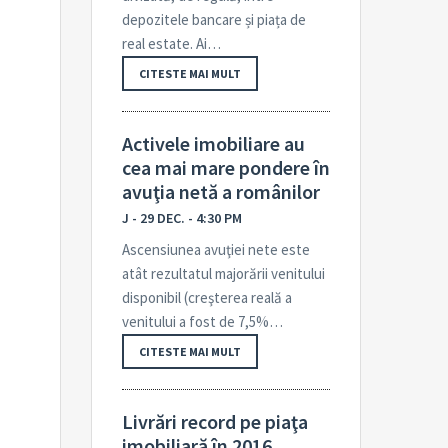
depozitele bancare și piața de
real estate. Ai…
CITESTE MAI MULT
Activele imobiliare au
cea mai mare pondere în
avuţia netă a românilor
J - 29 DEC. - 4:30 PM
Ascensiunea avuţiei nete este
atât rezultatul majorării venitului
disponibil (creş­terea reală a
venitului a fost de 7,5%…
CITESTE MAI MULT
Livrări record pe piaţa
imobiliară în 2016