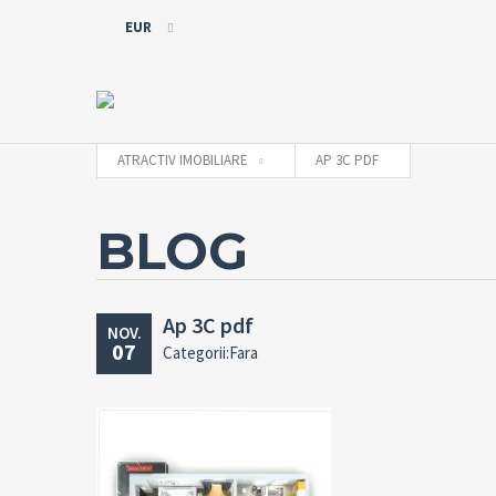
EUR
EUR
RON
ATRACTIV IMOBILIARE
AP 3C PDF
BLOG
Ap 3C pdf
NOV.
07
Categorii:Fara