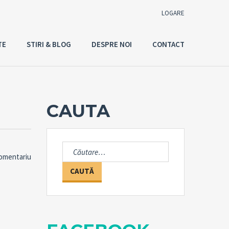
LOGARE
TE
STIRI & BLOG
DESPRE NOI
CONTACT
Utilizator
Parola
CAUTA
Connect with:
Caută
comentariu
după:
Ai uitat
LOGARE
parola?
Tine-ma minte