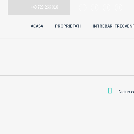
+40 723 266 018
ACASA
PROPRIETATI
INTREBARI FRECVEN
Niciun 