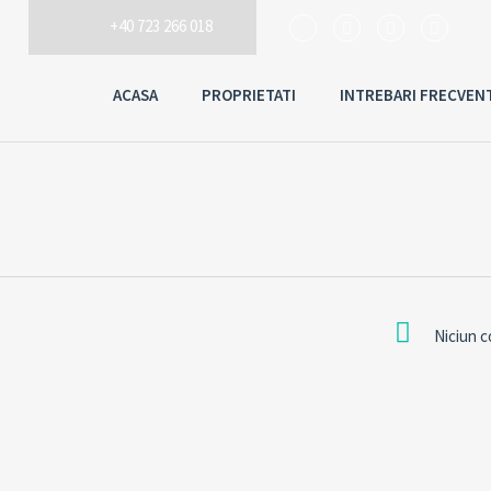
+40 723 266 018
ACASA
PROPRIETATI
INTREBARI FRECVEN
Niciun 