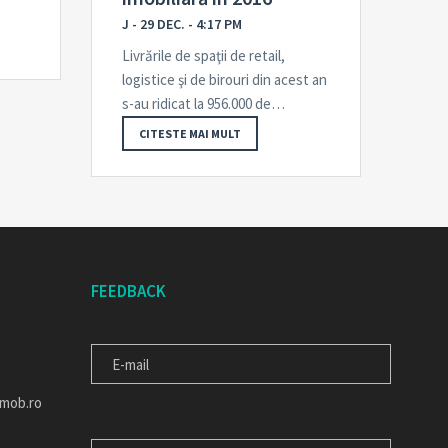
J - 29 DEC. - 4:17 PM
Livrările de spaţii de retail,
logistice şi de birouri din acest an
s-au ridicat la 956.000 de…
CITESTE MAI MULT
FEEDBACK
E-
MAIL
imob.ro
MESAJUL
TAU