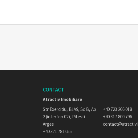
CONTACT
Atractiv Imobiliare
Str Exercitiu, Bl A9, Sc B, Ap
+40 723 266 018
2 (interfon 02), Pitesti –
+40 317 800 796
Arges
contact@atractiv
+40 371 781 055