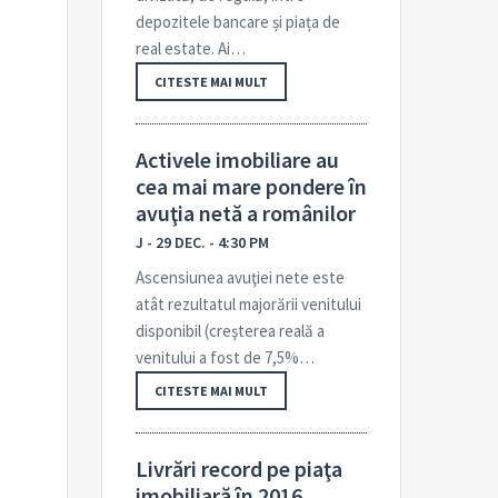
depozitele bancare și piața de
real estate. Ai…
CITESTE MAI MULT
Activele imobiliare au
cea mai mare pondere în
avuţia netă a românilor
J - 29 DEC. - 4:30 PM
Ascensiunea avuţiei nete este
atât rezultatul majorării venitului
disponibil (creş­terea reală a
venitului a fost de 7,5%…
CITESTE MAI MULT
Livrări record pe piaţa
imobiliară în 2016