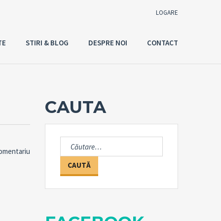
LOGARE
TE
STIRI & BLOG
DESPRE NOI
CONTACT
Utilizator
Parola
CAUTA
Connect with:
Caută
comentariu
după:
Ai uitat
LOGARE
parola?
Tine-ma minte