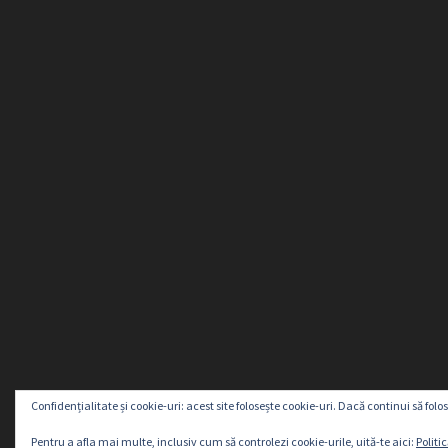
Confidențialitate și cookie-uri: acest site folosește cookie-uri. Dacă continui să folos
©2026Atractiv Imobiliare.Toate drepturile rezervate
Pentru a afla mai multe, inclusiv cum să controlezi cookie-urile, uită-te aici:
Politi