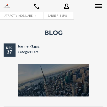
ATRACTIV IMOBILIARE
BANNER-3.JPG
Utilizator
BLOG
banner-3.jpg
DEC.
Parola
27
Categorii:Fara
Connect with:
Ai uitat
LOGARE
parola?
Tine-ma minte