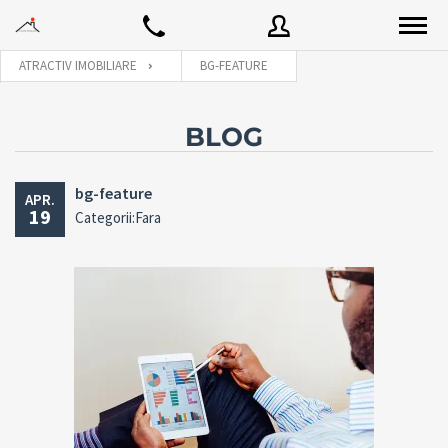
ATRACTIV IMOBILIARE
BG-FEATURE
Utilizator
BLOG
bg-feature
APR.
Parola
19
Categorii:Fara
Connect with:
Ai uitat
LOGARE
parola?
Tine-ma minte