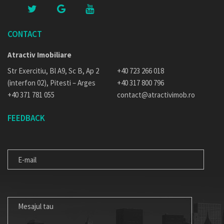
CONTACT
Atractiv Imobiliare
Str Exercitiu, Bl A9, Sc B, Ap 2
+40 723 266 018
(interfon 02), Pitesti – Arges
+40 317 800 796
+40 371 781 055
contact@atractivimob.ro
FEEDBACK
E-
MAIL
MESAJUL
TAU