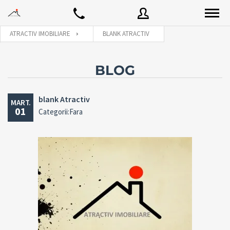
ATRACTIV IMOBILIARE
BLANK ATRACTIV
Utilizator
BLOG
blank Atractiv
MART.
Parola
01
Categorii:Fara
Connect with:
Ai uitat
LOGARE
parola?
Tine-ma minte