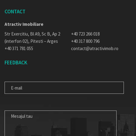
CONTACT
Atractiv Imobiliare
Str Exercitiu, Bl A9, Sc B, Ap 2
+40 723 266 018
(interfon 02), Pitesti – Arges
+40 317 800 796
+40 371 781 055
contact@atractivimob.ro
FEEDBACK
E-
MAIL
MESAJUL
TAU