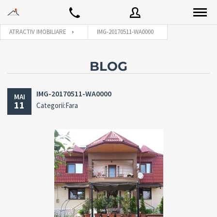
ATRACTIV IMOBILIARE
IMG-20170511-WA0000
Utilizator
BLOG
IMG-20170511-WA0000
MAI
Parola
11
Categorii:Fara
Connect with:
Ai uitat
LOGARE
parola?
Tine-ma minte