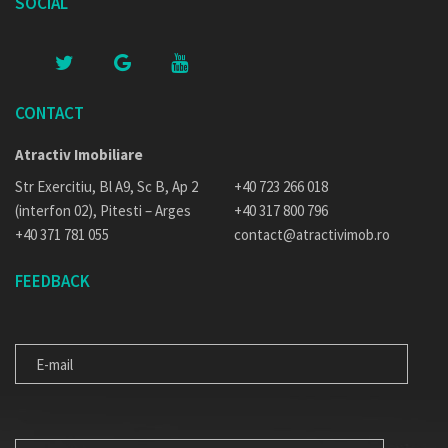
SOCIAL
CONTACT
Atractiv Imobiliare
Str Exercitiu, Bl A9, Sc B, Ap 2
+40 723 266 018
(interfon 02), Pitesti – Arges
+40 317 800 796
+40 371 781 055
contact@atractivimob.ro
FEEDBACK
E-
MAIL
MESAJUL
TAU